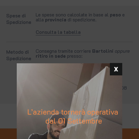
Le spese sono calcolate in base al
peso
e
Spese di
alla
provincia
di spedizione.
Spedizione
Consulta la tabella
Consegna tramite corriere
Bartolini
oppure
Metodo di
ritiro in sede
presso:
Spedizione
Brutti Giancarlo S.r.l. Strada Bancole-
Roverbella 82, 46045 Marmirolo (MN) -
Italy
Giorni e orari: dal lunedì al venerdì dalle 08
alle 12 e dalle 13:30 alle 17:30