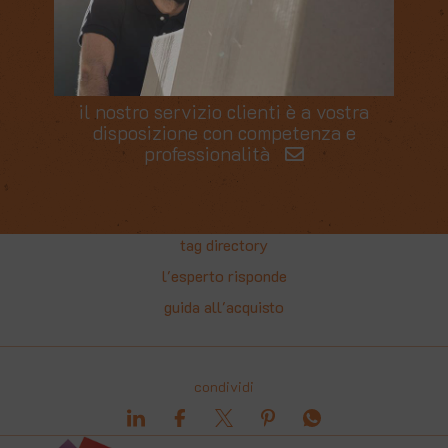
CONTATTACI
il nostro servizio clienti è a vostra
disposizione con competenza e
professionalità
tag directory
l'esperto risponde
guida all'acquisto
condividi