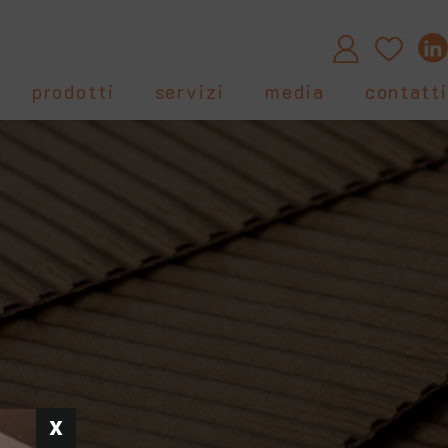
prodotti
servizi
media
contatti
e
l'esperto risponde
certificazioni
asamenti in legno
normative
highlights
in legno
ino
ggio
i