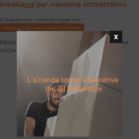
imballaggi per macchine etichettatrici
Di seguito tutti i contenuti taggati con:
imballaggi per macchine etichettatrici
Media, Esperto risponde: imballaggi per macchine
etichettatrici