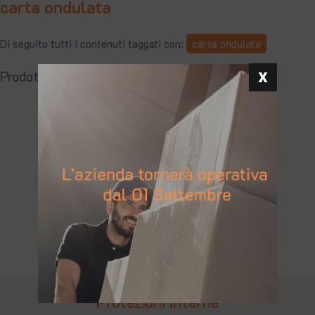
carta ondulata
Di seguito tutti i contenuti taggati con:
carta ondulata
Prodotti, Accessori imballaggio: carta ondulata
Protezioni interne