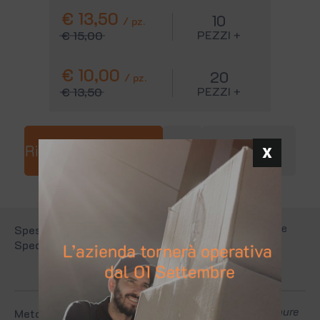
€ 13,50
10
/ pz.
PEZZI +
€ 15,00
€ 10,00
20
/ pz.
PEZZI +
€ 13,50
Video
Richiedi informazioni
Le spese sono calcolate in base al
peso
e
Spese di
alla
provincia
di spedizione.
Spedizione
Consulta la tabella
Consegna tramite corriere
Bartolini
oppure
Metodo di