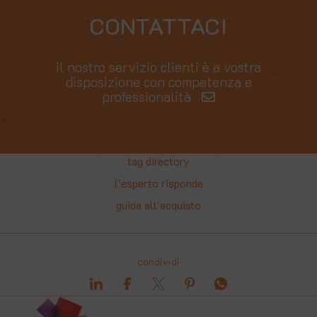
CONTATTACI
il nostro servizio clienti è a vostra
disposizione con competenza e
professionalità
Per
Italia
Calabria
Sicilia
tag directory
0/1 kg
5,9 €
8 €
8 €
l'esperto risponde
guida all'acquisto
2/5 kg
7,2 €
8,7 €
8,7 €
6/10 kg
8,3 €
12,4 €
12,4 €
condividi
11/20 kg
10,2 €
13,4 €
13,4 €