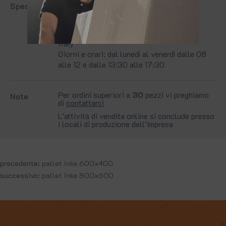
ritiro in sede
presso:
Spedizione
Brutti Giancarlo S.r.l. Strada Bancole-
Roverbella 82, 46045 Marmirolo (MN) -
Italy
Giorni e orari: dal lunedì al venerdì dalle 08
alle 12 e dalle 13:30 alle 17:30
Per ordini superiori a
30
pezzi vi preghiamo
Note
di
contattarci
L’attività di vendita online si conclude presso
i locali di produzione dell’impresa
precedente:
pallet inka 600x400
successivo:
pallet inka 800x600