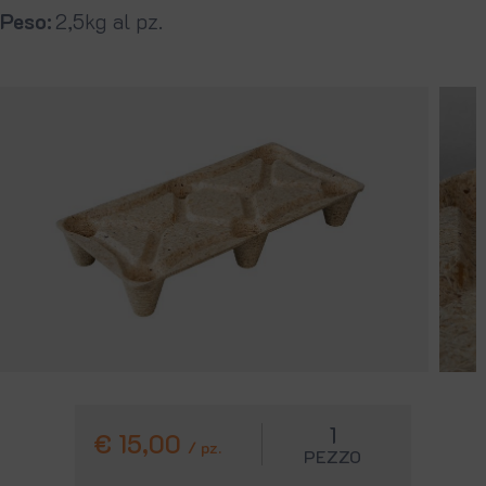
Peso
2,5kg al pz.
1
€ 15,00
/ pz.
PEZZO