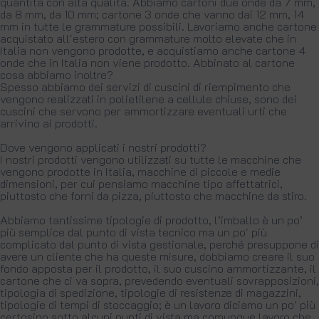
quantità con alta qualità. Abbiamo cartoni due onde da 7 mm,
da 8 mm, da 10 mm; cartone 3 onde che vanno dai 12 mm, 14
mm in tutte le grammature possibili. Lavoriamo anche cartone
acquistato all'estero con grammature molto elevate che in
Italia non vengono prodotte, e acquistiamo anche cartone 4
onde che in Italia non viene prodotto. Abbinato al cartone
cosa abbiamo inoltre?
Spesso abbiamo dei servizi di cuscini di riempimento che
vengono realizzati in polietilene a cellule chiuse, sono dei
cuscini che servono per ammortizzare eventuali urti che
arrivino ai prodotti.
Dove vengono applicati i nostri prodotti?
I nostri prodotti vengono utilizzati su tutte le macchine che
vengono prodotte in Italia, macchine di piccole e medie
dimensioni, per cui pensiamo macchine tipo affettatrici,
piuttosto che forni da pizza, piuttosto che macchine da stiro.
Abbiamo tantissime tipologie di prodotto, l’imballo è un po’
più semplice dal punto di vista tecnico ma un po' più
complicato dal punto di vista gestionale, perché presuppone di
avere un cliente che ha queste misure, dobbiamo creare il suo
fondo apposta per il prodotto, il suo cuscino ammortizzante, il
cartone che ci va sopra, prevedendo eventuali sovrapposizioni,
tipologia di spedizione, tipologie di resistenze di magazzini,
tipologie di tempi di stoccaggio; è un lavoro diciamo un po' più
certosino sotto alcuni punti di vista ma comunque lavoro che