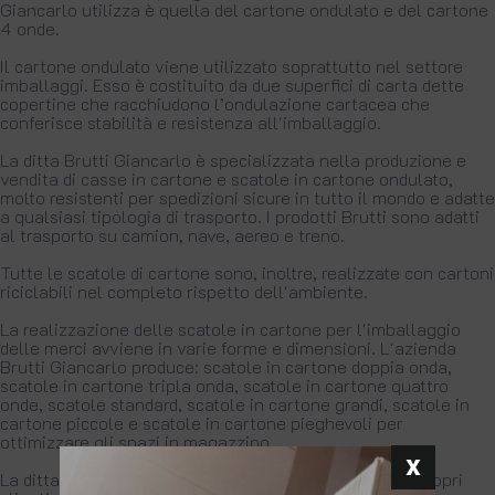
Giancarlo utilizza è quella del cartone ondulato e del cartone
4 onde.
Il cartone ondulato viene utilizzato soprattutto nel settore
imballaggi. Esso è costituito da due superfici di carta dette
copertine che racchiudono l’ondulazione cartacea che
conferisce stabilità e resistenza all'imballaggio.
La ditta Brutti Giancarlo è specializzata nella produzione e
vendita di casse in cartone e scatole in cartone ondulato,
molto resistenti per spedizioni sicure in tutto il mondo e adatte
a qualsiasi tipologia di trasporto. I prodotti Brutti sono adatti
al trasporto su camion, nave, aereo e treno.
Tutte le scatole di cartone sono, inoltre, realizzate con cartoni
riciclabili nel completo rispetto dell'ambiente.
La realizzazione delle scatole in cartone per l'imballaggio
delle merci avviene in varie forme e dimensioni. L'azienda
Brutti Giancarlo produce: scatole in cartone doppia onda,
scatole in cartone tripla onda, scatole in cartone quattro
onde, scatole standard, scatole in cartone grandi, scatole in
cartone piccole e scatole in cartone pieghevoli per
ottimizzare gli spazi in magazzino.
La ditta Brutti Giancarlo offre inoltre la possibilità ai propri