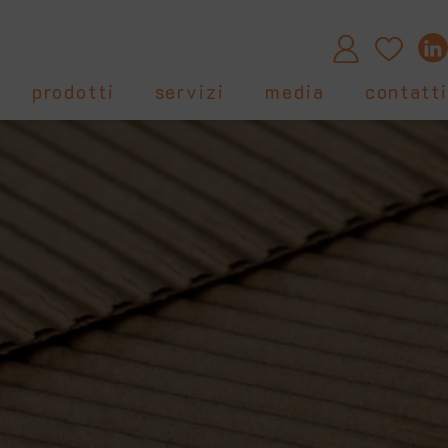
prodotti
servizi
media
contatti
e
l'esperto risponde
certificazioni
asamenti in legno
normative
highlights
in legno
ino
ggio
i