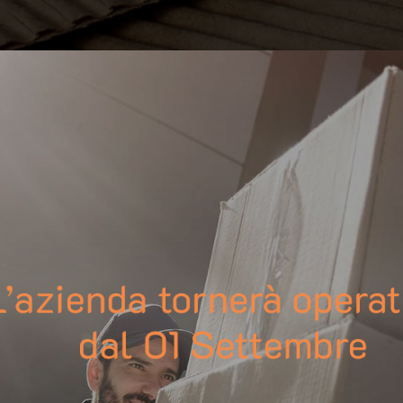
iclabili.
no materie prime secondarie e sono completamente r