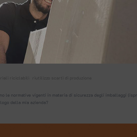
i nostri prodotti, che avviene con camion dedicati 
nte a cliente, per efficientare i tempi di consegna
riali riciclabili
riutilizzo scarti di produzione
ano le normative vigenti in materia di sicurezza degli imballaggi (isp
l logo della mia azienda?