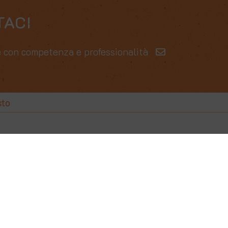
TACI
one con competenza e professionalità
sto