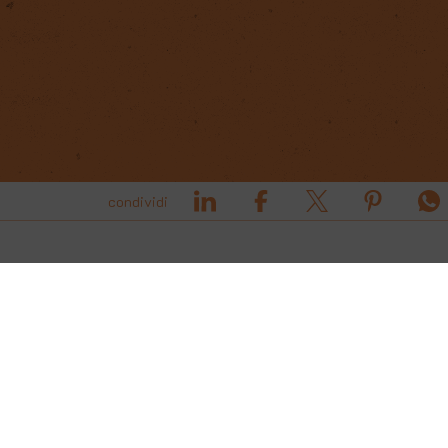
condividi
COOKIE
Questo sito web utilizza i cookie. Maggiori
informazioni sui cookie sono disponibili a
questo
link
. Continuando ad utilizzare questo sito si
acconsente all'utilizzo dei cookie durante la