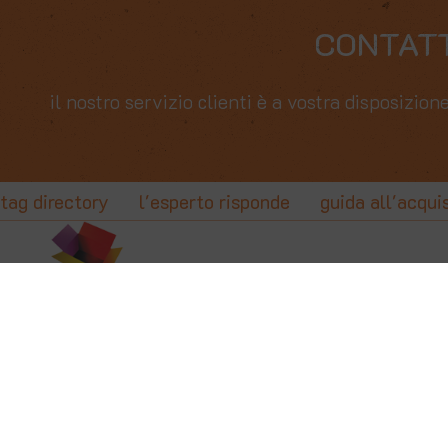
CONTAT
il nostro servizio clienti è a vostra disposizi
tag directory
l'esperto risponde
guida all'acqui
Copyright © 2001-2026 Brutti Giancarlo
Marmirolo (MN) - Italy
Partita IVA / Codice Fiscale: 01408560207
Privacy e Cookie policy
Sitemap