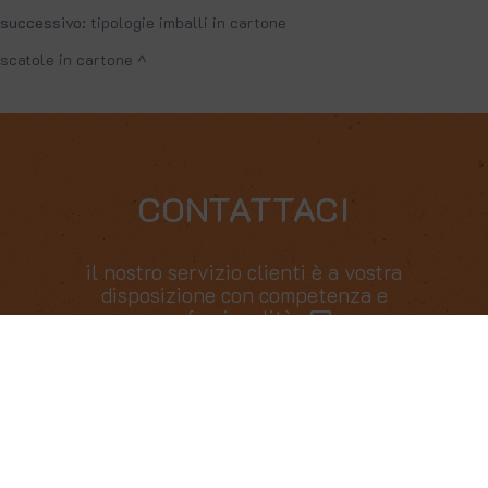
successivo:
tipologie imballi in cartone
scatole in cartone
CONTATTACI
il nostro servizio clienti è a vostra
disposizione con competenza e
professionalità
COOKIE
tag directory
Questo sito web utilizza i cookie. Maggiori informazioni
sui cookie sono disponibili a
questo link
. Continuando
l'esperto risponde
ad utilizzare questo sito si acconsente all'utilizzo dei
guida all'acquisto