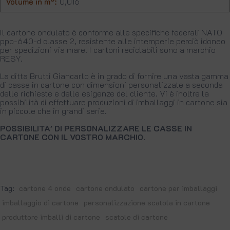
Volume in m³:
0,016
Il cartone ondulato è conforme alle specifiche federali NATO
ppp-640-d classe 2, resistente alle intemperie perciò idoneo
per spedizioni via mare. I cartoni reciclabili sono a marchio
RESY.
La ditta Brutti Giancarlo è in grado di fornire una vasta gamma
di casse in cartone con dimensioni personalizzate a seconda
delle richieste e delle esigenze del cliente. Vi è inoltre la
possibilità di effettuare produzioni di imballaggi in cartone sia
in piccole che in grandi serie.
POSSIBILITA' DI PERSONALIZZARE LE CASSE IN
CARTONE CON IL VOSTRO MARCHIO.
Tag:
cartone 4 onde
cartone ondulato
cartone per imballaggi
imballaggio di cartone
personalizzazione scatola in cartone
produttore imballi di cartone
scatole di cartone