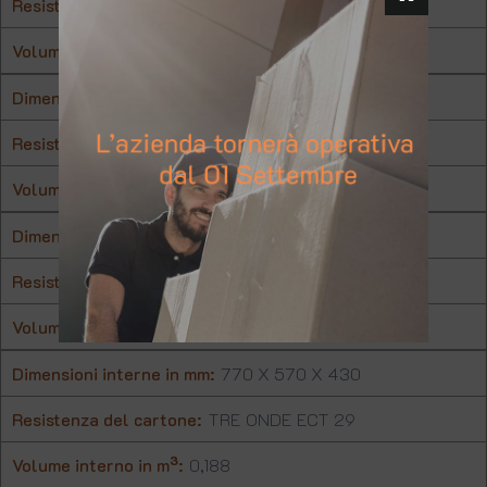
Resistenza del cartone:
TRE ONDE ECT 29
Volume interno in m³:
0,777
Dimensioni interne in mm:
1170 X 770 X 585
Resistenza del cartone:
TRE ONDE ECT 29
Volume interno in m³:
0,527
Dimensioni interne in mm:
970 X 570 X 585
Resistenza del cartone:
TRE ONDE ECT 29
Volume interno in m³:
0,323
Dimensioni interne in mm:
770 X 570 X 430
Resistenza del cartone:
TRE ONDE ECT 29
Volume interno in m³:
0,188