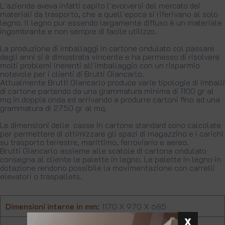
L'azienda aveva infatti capito l'evolversi del mercato dei
materiali da trasporto, che a quell'epoca si riferivano al solo
legno. Il legno pur essendo largamente diffuso è un materiale
ingombrante e non sempre di facile utilizzo.
La produzione di imballaggi in cartone ondulato col passare
degli anni si è dimostrata vincente e ha permesso di risolvere
molti problemi inerenti all'imballaggio con un risparmio
notevole per i clienti di Brutti Giancarlo.
Attualmente Brutti Giancarlo produce varie tipologie di imballi
di cartone partendo da una grammatura minima di 1100 gr al
mq in doppia onda ed arrivando a produrre cartoni fino ad una
grammatura di 2750 gr al mq.
Le dimensioni delle casse in cartone standard sono calcolate
per permettere di ottimizzare gli spazi di magazzino e i carichi
su trasporto terrestre, marittimo, ferroviario e aereo.
Brutti Giancarlo assieme alle scatole di cartone ondulato
consegna al cliente le palette in legno. Le palette in legno in
dotazione rendono possibile la movimentazione con carrelli
elevatori o traspallets.
Dimensioni interne in mm:
1170 X 970 X 685