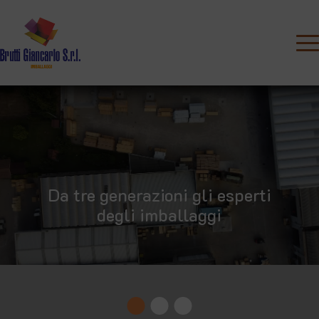
Professionisti nell'imballaggio
Vestiamo su misura il prodotto
Da tre generazioni gli esperti
degli imballaggi
industriale
industriale